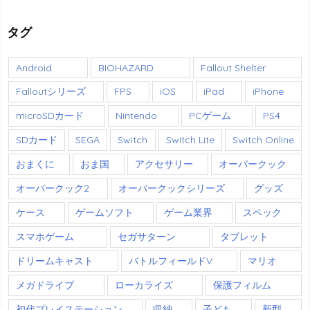
タグ
Android
BIOHAZARD
Fallout Shelter
Falloutシリーズ
FPS
iOS
iPad
iPhone
microSDカード
Nintendo
PCゲーム
PS4
SDカード
SEGA
Switch
Switch Lite
Switch Online
おまくに
おま国
アクセサリー
オーバークック
オーバークック2
オーバークックシリーズ
グッズ
ケース
ゲームソフト
ゲーム業界
スペック
スマホゲーム
セガサターン
タブレット
ドリームキャスト
バトルフィールドV
マリオ
メガドライブ
ローカライズ
保護フィルム
初代プレイステーション
収納
子ども
新型