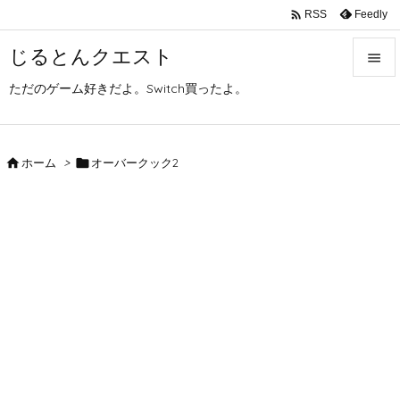

Feedly
RSS
じるとんクエスト

ただのゲーム好きだよ。Switch買ったよ。

メニュ

サイド

ホーム
>

オーバークック2

前へ

次へ

検索