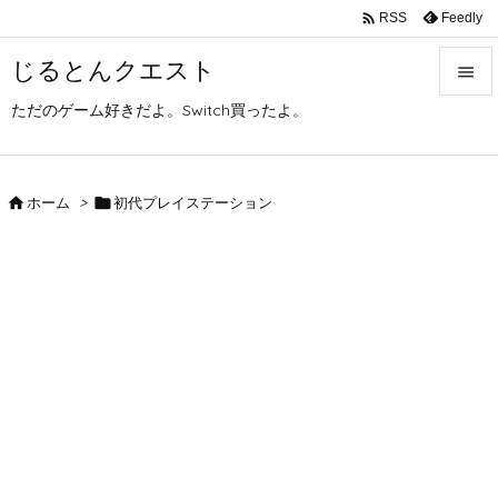

Feedly
RSS
じるとんクエスト

ただのゲーム好きだよ。Switch買ったよ。

メニュ

サイド

ホーム
>

初代プレイステーション

前へ

次へ

検索